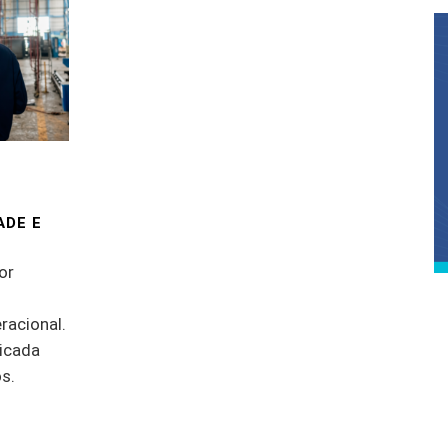
ADE E
or
racional.
icada
s.