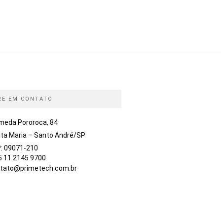
RE EM CONTATO
meda Pororoca, 84
ta Maria – Santo André/SP
: 09071-210
5 11 2145 9700
tato@primetech.com.br