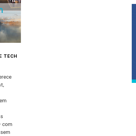
E TECH
erece
t,
sem
os
— com
o sem