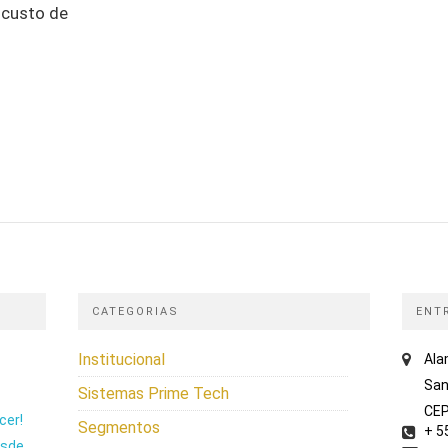
 custo de
CATEGORIAS
ENT
Institucional
Ala
San
Sistemas Prime Tech
CEP
cer!
Segmentos
+ 5
esde