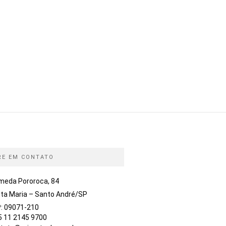
RE EM CONTATO
meda Pororoca, 84
ta Maria – Santo André/SP
: 09071-210
5 11 2145 9700