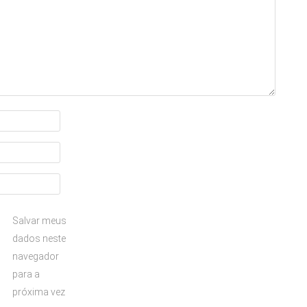
Salvar meus
dados neste
navegador
para a
próxima vez