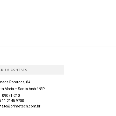
RE EM CONTATO
meda Pororoca, 84
ta Maria – Santo André/SP
: 09071-210
5 11 2145 9700
tato@primetech.com.br