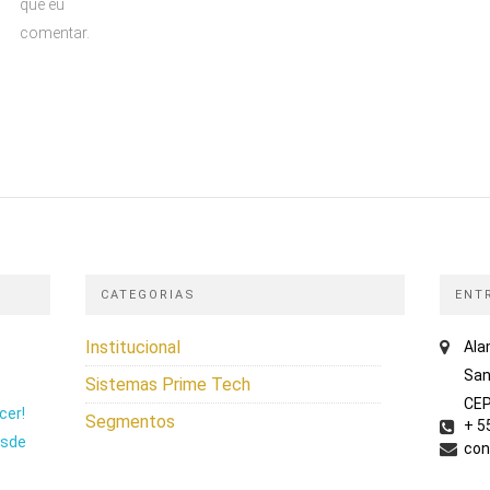
que eu
comentar.
CATEGORIAS
ENT
Institucional
Ala
San
Sistemas Prime Tech
CEP
cer!
Segmentos
+ 5
esde
con