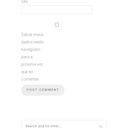
Site
Salvar meus
dados neste
navegador
para a
próxima vez
que eu
comentar.