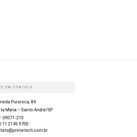
RE EM CONTATO
meda Pororoca, 84
ta Maria – Santo André/SP
: 09071-210
5 11 2145 9700
tato@primetech.com.br