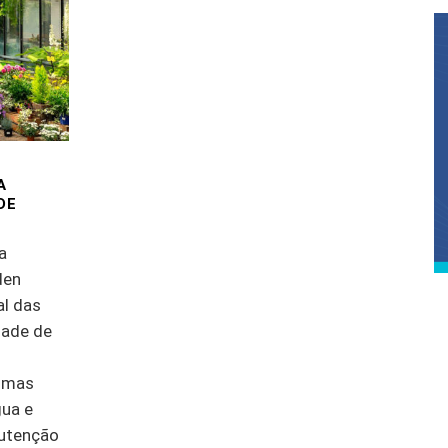
A
DE
a
den
al das
dade de
limas
gua e
nutenção