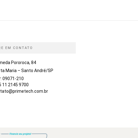
RE EM CONTATO
meda Pororoca, 84
ta Maria – Santo André/SP
: 09071-210
5 11 2145 9700
tato@primetech.com.br