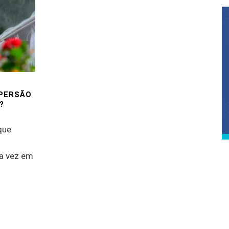
SPERSÃO
?
que
a vez em