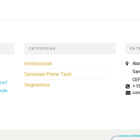
CATEGORIAS
ENT
Institucional
Ala
San
Sistemas Prime Tech
CEP
cer!
Segmentos
+ 5
esde
con