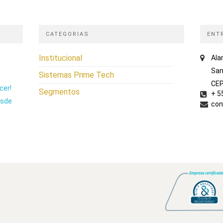
CATEGORIAS
ENT
Institucional
Ala
San
Sistemas Prime Tech
CEP
cer!
Segmentos
+ 5
esde
con