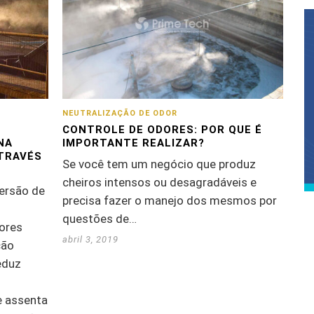
NEUTRALIZAÇÃO DE ODOR
CONTROLE DE ODORES: POR QUE É
NA
IMPORTANTE REALIZAR?
ATRAVÉS
Se você tem um negócio que produz
cheiros intensos ou desagradáveis e
ersão de
precisa fazer o manejo dos mesmos por
questões de…
dores
abril 3, 2019
ção
eduz
e assenta