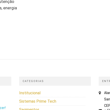
nutenção
, energia
CATEGORIAS
ENT
Institucional
Ala
San
Sistemas Prime Tech
CEP
cer!
Segmentos