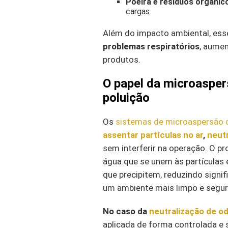
Poeira e resíduos orgânic
cargas.
Além do impacto ambiental, es
problemas respiratórios
, aumen
produtos.
O papel da microasper
poluição
Os
sistemas de microaspersão d
assentar partículas no ar
,
neutr
sem interferir na operação. O p
água que se unem às partícula
que precipitem, reduzindo signi
um ambiente mais limpo e segur
No caso da
neutralização de o
aplicada de forma controlada e 