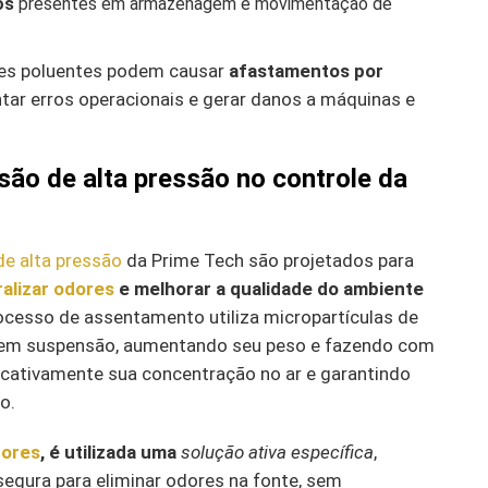
os
presentes em armazenagem e movimentação de
ses poluentes podem causar
afastamentos por
tar erros operacionais e gerar danos a máquinas e
são de alta pressão no controle da
e alta pressão
da Prime Tech são projetados para
alizar odores
e melhorar a qualidade do ambiente
rocesso de assentamento utiliza micropartículas de
s em suspensão, aumentando seu peso e fazendo com
ficativamente sua concentração no ar e garantindo
o.
dores
, é utilizada uma
solução ativa específica
,
segura para eliminar odores na fonte, sem